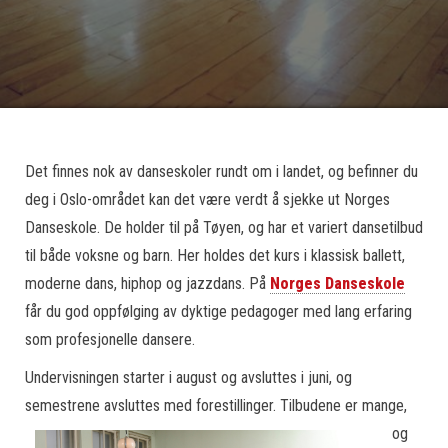
Det finnes nok av danseskoler rundt om i landet, og befinner du
deg i Oslo-området kan det være verdt å sjekke ut Norges
Danseskole. De holder til på Tøyen, og har et variert dansetilbud
til både voksne og barn. Her holdes det kurs i klassisk ballett,
moderne dans, hiphop og jazzdans. På
Norges Danseskole
får du god oppfølging av dyktige pedagoger med lang erfaring
som profesjonelle dansere.
Undervisningen starter i august og avsluttes i juni, og
semestrene avsluttes med forestil
linger. Tilbudene er mange,
og