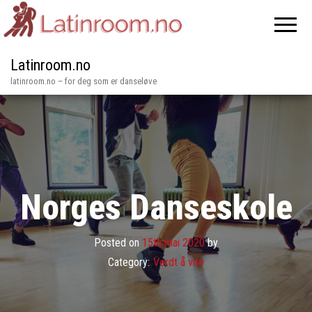
Latinroom.no
latinroom.no – for deg som er danseløve
Norges Danseskole
Posted on
15th mai 2020
by
Category:
Verdt å vite