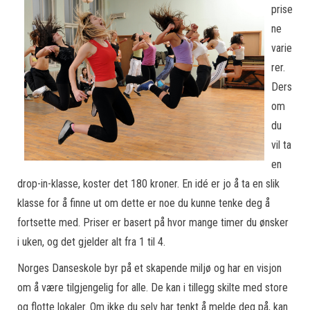
prise
ne
varie
rer.
Ders
om
du
vil ta
en
drop-in-klasse, koster det 180 kroner. En idé er jo å ta en slik
klasse for å finne ut om dette er noe du kunne tenke deg å
fortsette med. Priser er basert på hvor mange timer du ønsker
i uken, og det gjelder alt fra 1 til 4.
Norges Danseskole byr på et skapende miljø og har en visjon
om å være tilgjengelig for alle. De kan i tillegg skilte med store
og flotte lokaler. Om ikke du selv har tenkt å melde deg på, kan